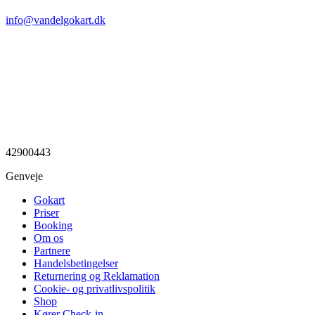
info@vandelgokart.dk
42900443
Genveje
Gokart
Priser
Booking
Om os
Partnere
Handelsbetingelser
Returnering og Reklamation
Cookie- og privatlivspolitik
Shop
Kører Check-in