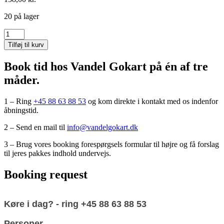
20 på lager
Practice
nr.
Tilføj til kurv
1
-
Book tid hos Vandel Gokart på én af tre
GMT
måder.
10.00
antal
1 – Ring
+45 88 63 88 53
og kom direkte i kontakt med os indenfor
åbningstid.
2 – Send en mail til
info@vandelgokart.dk
3 – Brug vores booking forespørgsels formular til højre og få forslag
til jeres pakkes indhold undervejs.
Booking request
Booking
Køre i dag? - ring +45 88 63 88 53
form
Personer