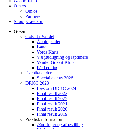
Gokart Klub
Om os
Om os
Partnere
Shop | Gavekort
Gokart
Gokart i Vandel
Åbningstider
Banen
Vores Karts
Vægtudligning og laptimere
Vandel Gokart Klub
Påklædning
Eventkalender
Special events 2026
DRKC 2023
Læs om DRKC 2024
Final result 2023
Final result 2022
Final result 2021
Final result 2020
Final result 2019
Praktisk information
Ændringer og afbestilling