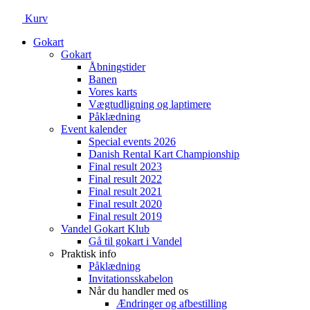
Kurv
Gokart
Gokart
Åbningstider
Banen
Vores karts
Vægtudligning og laptimere
Påklædning
Event kalender
Special events 2026
Danish Rental Kart Championship
Final result 2023
Final result 2022
Final result 2021
Final result 2020
Final result 2019
Vandel Gokart Klub
Gå til gokart i Vandel
Praktisk info
Påklædning
Invitationsskabelon
Når du handler med os
Ændringer og afbestilling