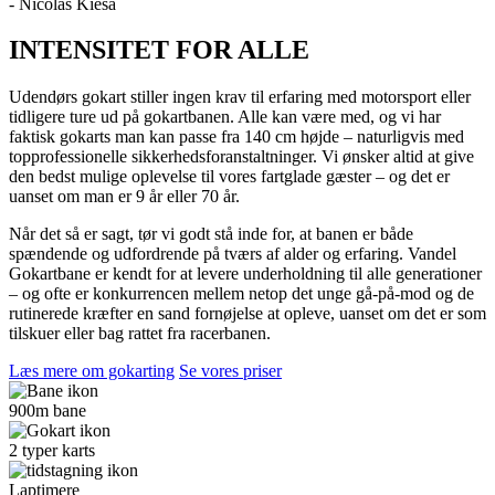
- Nicolas Kiesa
INTENSITET FOR ALLE
Udendørs gokart stiller ingen krav til erfaring med motorsport eller
tidligere ture ud på gokartbanen. Alle kan være med, og vi har
faktisk gokarts man kan passe fra 140 cm højde – naturligvis med
topprofessionelle sikkerhedsforanstaltninger. Vi ønsker altid at give
den bedst mulige oplevelse til vores fartglade gæster – og det er
uanset om man er 9 år eller 70 år.
Når det så er sagt, tør vi godt stå inde for, at banen er både
spændende og udfordrende på tværs af alder og erfaring. Vandel
Gokartbane er kendt for at levere underholdning til alle generationer
– og ofte er konkurrencen mellem netop det unge gå-på-mod og de
rutinerede kræfter en sand fornøjelse at opleve, uanset om det er som
tilskuer eller bag rattet fra racerbanen.
Læs mere om gokarting
Se vores priser
900m bane
2 typer karts
Laptimere