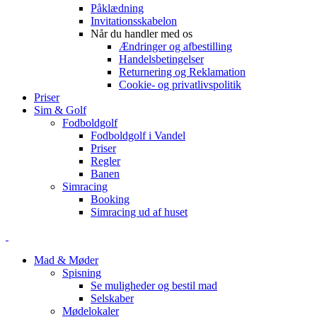
Påklædning
Invitationsskabelon
Når du handler med os
Ændringer og afbestilling
Handelsbetingelser
Returnering og Reklamation
Cookie- og privatlivspolitik
Priser
Sim & Golf
Fodboldgolf
Fodboldgolf i Vandel
Priser
Regler
Banen
Simracing
Booking
Simracing ud af huset
Mad & Møder
Spisning
Se muligheder og bestil mad
Selskaber
Mødelokaler