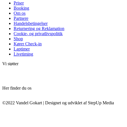
Priser
Booking
Om os
Partnere
Handelsbetingelser
Returnering og Reklamation
Cookie- og privatlivspolitik
Shop
Kører Check-in
Laptimer
Livetiming
Vi støtter
Her finder du os
©2022 Vandel Gokart | Designet og udviklet af StepUp Media