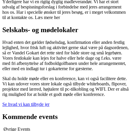
Yderligere har vi en rigtig dygtig madleverandør. Vi har et stort
udvalg af bespisningsforslag i forbindelse med jeres arrangement
hos os. Har i specielle ønsker til jeres besøg, er i meget velkommen
til at kontakte os. Læs mere her
Selskabs- og mødelokaler
Hvad enten det gælder fødselsdag, konfirmation eller anden festlig
lejlighed, hvor frisk luft og aktivitet gerne skal være på dagsordenen,
så er Vandel Gokart det rette sted for både store og små legebørn.
Vores festlokale kan lejes for halve eller hele dage og f.eks. være
med fri afbenyttelse af fodboldgolfbanen under hele arrangementet,
eller med en indlagt tur i gokarterne for gæsterne.
Skal du holde møde eller en konference, kan vi også facilitere dette.
Vi kan udover vores store lokale også tilbyde whiteboards, flipover,
projektor med lærred, højtalere til pc-tilkobling og WIFI. Der er altså
rig mulighed for at holde et godt møde eller konference.
Se hvad vi kan tilbyde jer
Kommende events
Øvrige Events