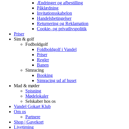
Ændringer og afbestilling
Påklædning
Invitationsskabelon
Handelsbetingelser
Returnering og Reklamation
Cookie- og privatlivspolitik
Priser
Sim & golf
Fodboldgolf
Foldboldgolf i Vandel
Priser
Regler
Banen
Simracing
Booking
Simracing ud af huset
Mad & møder
Spisning
Mødelokaler
Selskaber hos os
Vandel Gokart Klub
Om os
Partnere
Shop | Gavekort
Livetiming