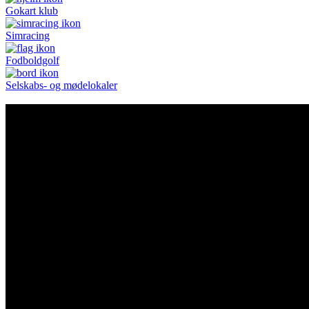
Gokart klub
Simracing
Fodboldgolf
Selskabs- og mødelokaler