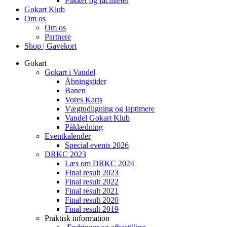
Pakker og faciliteter
Gokart Klub
Om os
Om os
Partnere
Shop | Gavekort
Gokart
Gokart i Vandel
Åbningstider
Banen
Vores Karts
Vægtudligning og laptimere
Vandel Gokart Klub
Påklædning
Eventkalender
Special events 2026
DRKC 2023
Læs om DRKC 2024
Final result 2023
Final result 2022
Final result 2021
Final result 2020
Final result 2019
Praktisk information