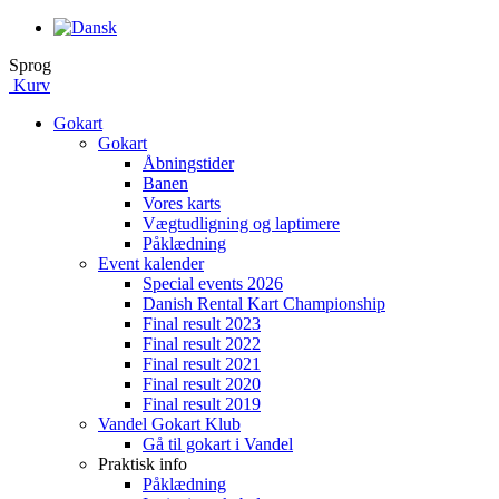
Sprog
Kurv
Gokart
Gokart
Åbningstider
Banen
Vores karts
Vægtudligning og laptimere
Påklædning
Event kalender
Special events 2026
Danish Rental Kart Championship
Final result 2023
Final result 2022
Final result 2021
Final result 2020
Final result 2019
Vandel Gokart Klub
Gå til gokart i Vandel
Praktisk info
Påklædning