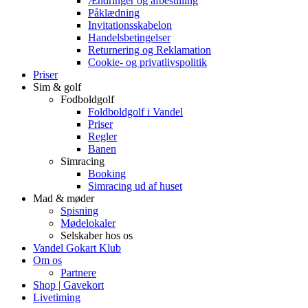
Ændringer og afbestilling
Påklædning
Invitationsskabelon
Handelsbetingelser
Returnering og Reklamation
Cookie- og privatlivspolitik
Priser
Sim & golf
Fodboldgolf
Foldboldgolf i Vandel
Priser
Regler
Banen
Simracing
Booking
Simracing ud af huset
Mad & møder
Spisning
Mødelokaler
Selskaber hos os
Vandel Gokart Klub
Om os
Partnere
Shop | Gavekort
Livetiming