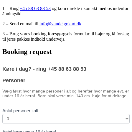
1 – Ring
+45 88 63 88 53
og kom direkte i kontakt med os indenfor
åbningstid.
2 – Send en mail til
info@vandelgokart.dk
3 – Brug vores booking forespørgsels formular til højre og få forslag
til jeres pakkes indhold undervejs.
Booking request
Booking
Køre i dag? - ring +45 88 63 88 53
form
Personer
Vælg først hvor mange personer i alt og herefter hvor mange evt. er
under 16 år heraf. Børn skal være min. 140 cm. høje for at deltage.
Antal personer i alt
Antal børn under 16 år heraf