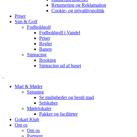
Returnering og Reklamation
Cookie- og privatlivspolitik
Priser
Sim & Golf
Fodboldgolf
Fodboldgolf i Vandel
Priser
Regler
Banen
Simracing
Booking
Simracing ud af huset
Mad & Møder
Spisning
Se muligheder og bestil mad
Selskaber
Mødelokaler
Pakker og faciliteter
Gokart Klub
Om os
Om os
Partnere