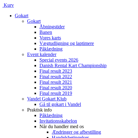
Kurv
Gokart
Gokart
Åbningstider
Banen
Vores karts
Vægtudligning og laptimere
Påklædning
Event kalender
Special events 2026
Danish Rental Kart Championship
Final result 2023
Final result 2022
Final result 2021
Final result 2020
Final result 2019
Vandel Gokart Klub
Gå til gokart i Vandel
Praktisk info
Påklædning
Invitationsskabelon
Når du handler med os
Ændringer og afbestilling
Handelsbetingelser