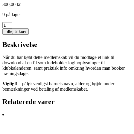
300,00
kr.
9 på lager
Medlemskab
Juniorklub
Tilføj til kurv
2022
antal
Beskrivelse
Når du har købt dette medlemskab vil du modtage et link til
download af en fil som indeholder loginoplysninger til
klubkalenderen, samt praktisk info omkring hvordan man booker
træningsdage.
Vigtigt!
– påfør venligst barnets navn, alder og højde under
bemærkninger ved betaling af medlemskabet.
Relaterede varer