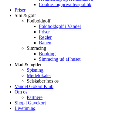
Cookie- og privatlivspolitik
Priser
Sim & golf
Fodboldgolf
Foldboldgolf i Vandel
Priser
Regler
Banen
Simracing
Booking
Simracing ud af huset
Mad & møder
Spisning
Mødelokaler
Selskaber hos os
Vandel Gokart Klub
Om os
Partnere
Shop | Gavekort
Livetiming