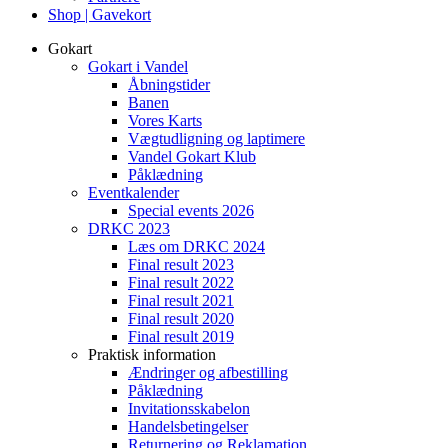
Shop | Gavekort
Gokart
Gokart i Vandel
Åbningstider
Banen
Vores Karts
Vægtudligning og laptimere
Vandel Gokart Klub
Påklædning
Eventkalender
Special events 2026
DRKC 2023
Læs om DRKC 2024
Final result 2023
Final result 2022
Final result 2021
Final result 2020
Final result 2019
Praktisk information
Ændringer og afbestilling
Påklædning
Invitationsskabelon
Handelsbetingelser
Returnering og Reklamation