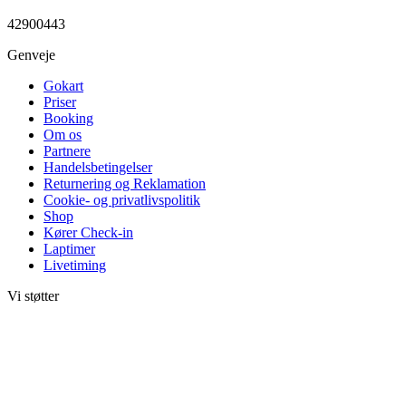
42900443
Genveje
Gokart
Priser
Booking
Om os
Partnere
Handelsbetingelser
Returnering og Reklamation
Cookie- og privatlivspolitik
Shop
Kører Check-in
Laptimer
Livetiming
Vi støtter