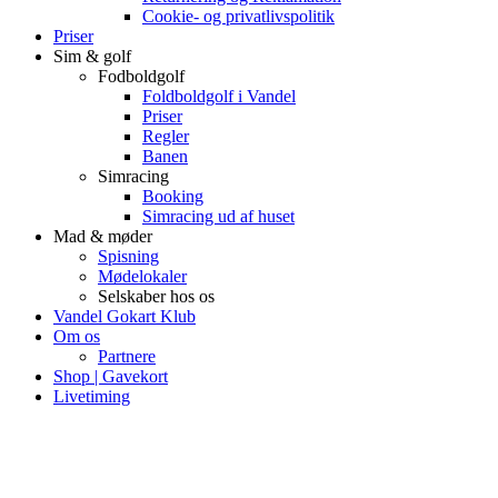
Cookie- og privatlivspolitik
Priser
Sim & golf
Fodboldgolf
Foldboldgolf i Vandel
Priser
Regler
Banen
Simracing
Booking
Simracing ud af huset
Mad & møder
Spisning
Mødelokaler
Selskaber hos os
Vandel Gokart Klub
Om os
Partnere
Shop | Gavekort
Livetiming