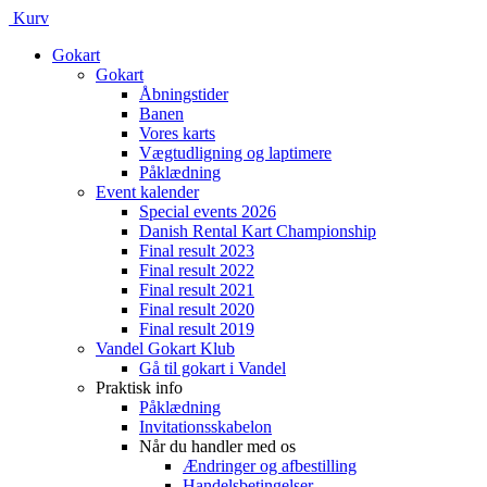
Kurv
Gokart
Gokart
Åbningstider
Banen
Vores karts
Vægtudligning og laptimere
Påklædning
Event kalender
Special events 2026
Danish Rental Kart Championship
Final result 2023
Final result 2022
Final result 2021
Final result 2020
Final result 2019
Vandel Gokart Klub
Gå til gokart i Vandel
Praktisk info
Påklædning
Invitationsskabelon
Når du handler med os
Ændringer og afbestilling
Handelsbetingelser