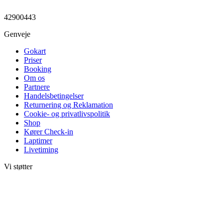
42900443
Genveje
Gokart
Priser
Booking
Om os
Partnere
Handelsbetingelser
Returnering og Reklamation
Cookie- og privatlivspolitik
Shop
Kører Check-in
Laptimer
Livetiming
Vi støtter