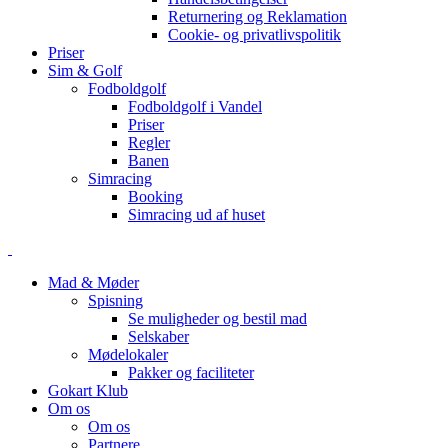
Returnering og Reklamation
Cookie- og privatlivspolitik
Priser
Sim & Golf
Fodboldgolf
Fodboldgolf i Vandel
Priser
Regler
Banen
Simracing
Booking
Simracing ud af huset
Mad & Møder
Spisning
Se muligheder og bestil mad
Selskaber
Mødelokaler
Pakker og faciliteter
Gokart Klub
Om os
Om os
Partnere