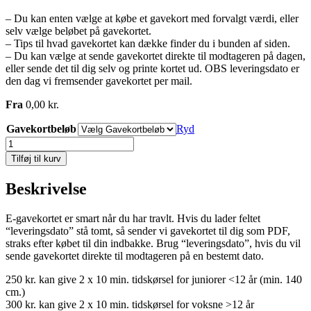
– Du kan enten vælge at købe et gavekort med forvalgt værdi, eller
selv vælge beløbet på gavekortet.
– Tips til hvad gavekortet kan dække finder du i bunden af siden.
– Du kan vælge at sende gavekortet direkte til modtageren på dagen,
eller sende det til dig selv og printe kortet ud. OBS leveringsdato er
den dag vi fremsender gavekortet per mail.
Fra
0,00
kr.
Gavekortbeløb
Ryd
E-
gavekort
Tilføj til kurv
-
sendes
Beskrivelse
på
mail
med
E-gavekortet er smart når du har travlt. Hvis du lader feltet
det
“leveringsdato” stå tomt, så sender vi gavekortet til dig som PDF,
samme
straks efter købet til din indbakke. Brug “leveringsdato”, hvis du vil
antal
sende gavekortet direkte til modtageren på en bestemt dato.
250 kr. kan give 2 x 10 min. tidskørsel for juniorer <12 år (min. 140
cm.)
300 kr. kan give 2 x 10 min. tidskørsel for voksne >12 år