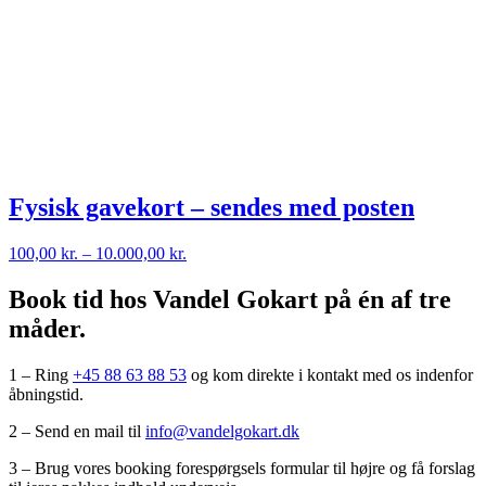
Fysisk gavekort – sendes med posten
Prisinterval:
100,00
kr.
–
10.000,00
kr.
100,00 kr.
til
Book tid hos Vandel Gokart på én af tre
10.000,00 kr.
måder.
1 – Ring
+45 88 63 88 53
og kom direkte i kontakt med os indenfor
åbningstid.
2 – Send en mail til
info@vandelgokart.dk
3 – Brug vores booking forespørgsels formular til højre og få forslag