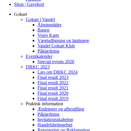
Shop | Gavekort
Gokart
Gokart i Vandel
Åbningstider
Banen
Vores Karts
Vægtudligning og laptimere
Vandel Gokart Klub
Påklædning
Eventkalender
Special events 2026
DRKC 2023
Læs om DRKC 2024
Final result 2023
Final result 2022
Final result 2021
Final result 2020
Final result 2019
Praktisk information
Ændringer og afbestilling
Påklædning
Invitationsskabelon
Handelsbetingelser
Returnering og Reklamation