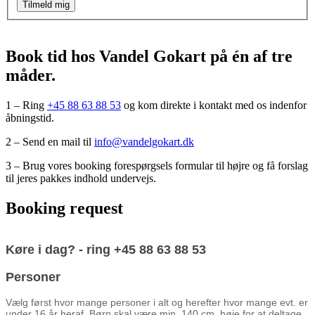
Tilmeld mig
Book tid hos Vandel Gokart på én af tre
måder.
1 – Ring
+45 88 63 88 53
og kom direkte i kontakt med os indenfor
åbningstid.
2 – Send en mail til
info@vandelgokart.dk
3 – Brug vores booking forespørgsels formular til højre og få forslag
til jeres pakkes indhold undervejs.
Booking request
Booking
Køre i dag? - ring +45 88 63 88 53
form
Personer
Vælg først hvor mange personer i alt og herefter hvor mange evt. er
under 16 år heraf. Børn skal være min. 140 cm. høje for at deltage.