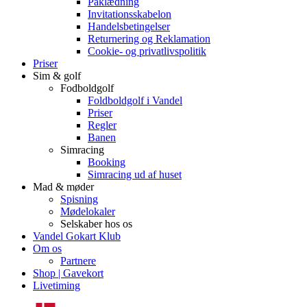
Påklædning
Invitationsskabelon
Handelsbetingelser
Returnering og Reklamation
Cookie- og privatlivspolitik
Priser
Sim & golf
Fodboldgolf
Foldboldgolf i Vandel
Priser
Regler
Banen
Simracing
Booking
Simracing ud af huset
Mad & møder
Spisning
Mødelokaler
Selskaber hos os
Vandel Gokart Klub
Om os
Partnere
Shop | Gavekort
Livetiming