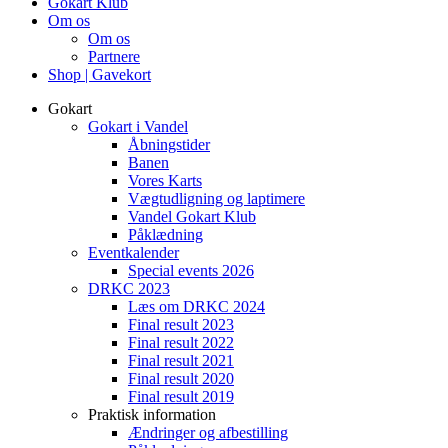
Gokart Klub
Om os
Om os
Partnere
Shop | Gavekort
Gokart
Gokart i Vandel
Åbningstider
Banen
Vores Karts
Vægtudligning og laptimere
Vandel Gokart Klub
Påklædning
Eventkalender
Special events 2026
DRKC 2023
Læs om DRKC 2024
Final result 2023
Final result 2022
Final result 2021
Final result 2020
Final result 2019
Praktisk information
Ændringer og afbestilling