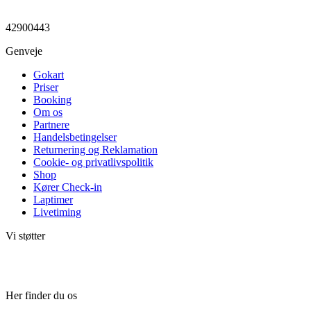
42900443
Genveje
Gokart
Priser
Booking
Om os
Partnere
Handelsbetingelser
Returnering og Reklamation
Cookie- og privatlivspolitik
Shop
Kører Check-in
Laptimer
Livetiming
Vi støtter
Her finder du os